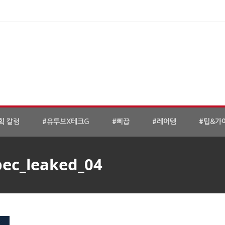
획 칼럼
#유투브X테크G
#삐끕
#레어템
#팁&가
pec_leaked_04