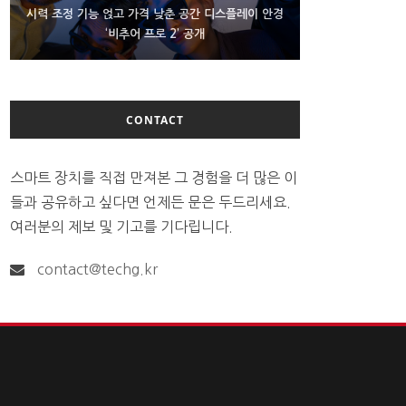
D램 부족에 10억달러어치 아이폰18 프로세서 패키징
시력 조정 기능 얹고 가격 낮춘 공간 디스플레이 안경
300~400달러 반지형 스피커 준비하는 오픈AI
‘비추어 프로 2’ 공개
대기 중
CONTACT
스마트 장치를 직접 만져본 그 경험을 더 많은 이
들과 공유하고 싶다면 언제든 문은 두드리세요.
여러분의 제보 및 기고를 기다립니다.
contact@techg.kr