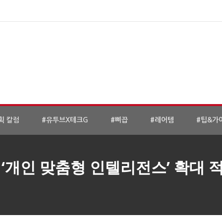
획 칼럼
#유투브X테크G
#삐끕
#레어템
#팁&가
‘개인 맞춤형 인텔리전스’ 확대 