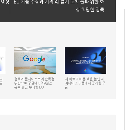
 영상
EU 기술 수장과 시리 AI 출시 교착 돌파 위한 화
상 회담한 팀쿡
미나
검색과 플레이스토어 반독점
더 빠르고 비용 효율 높인 제
글
위반으로 구글에 8억9천만
미나이 3.6 플래시 공개한 구
유로 벌금 부과한 EU
글