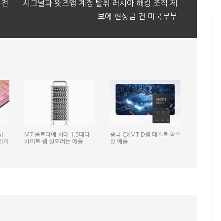
리전
시그널과 왓츠앱 계정 탈취 러시아 해킹 조직 제
보에 현상금 건 미국무부
I
M7 울트라에 최대 1.5테라
중국 CXMT D램 테스트 착수
진하
바이트 램 실으려는 애플
한 애플