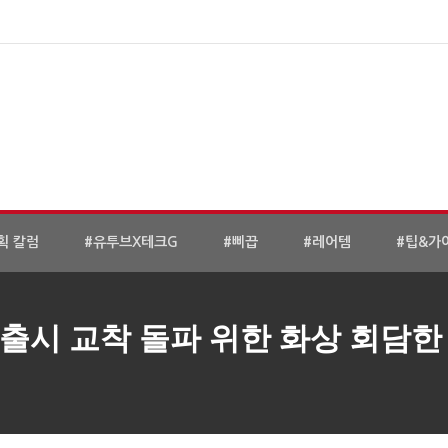
획 칼럼
#유투브X테크G
#삐끕
#레어템
#팁&가
I 출시 교착 돌파 위한 화상 회담한