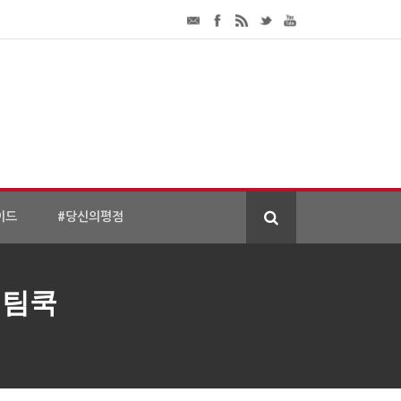
이드
#당신의평점
 팀쿡