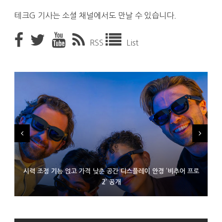
테크G 기사는 소셜 채널에서도 만날 수 있습니다.
RSS
List
시력 조정 기능 얹고 가격 낮춘 공간 디스플레이 안경 ‘비추어 프로
D램 부족에 10억달러어치 아이폰18 프로세서 패키징 대기 중
300~400달러 반지형 스피커 준비하는 오픈AI
2’ 공개