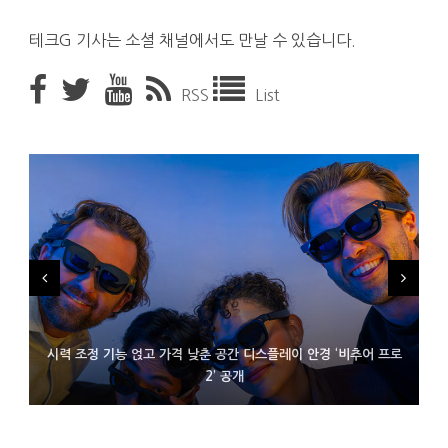
테크G 기사는 소셜 채널에서도 만날 수 있습니다.
RSS
List
시력 조정 기능 얹고 가격 낮춘 공간 디스플레이 안경 ‘비추어 프로
D램 부족에 10억달러어치 아이폰18 프로세서 패키징 대기 중
300~400달러 반지형 스피커 준비하는 오픈AI
2’ 공개