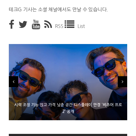
테크G 기사는 소셜 채널에서도 만날 수 있습니다.
RSS
List
시력 조정 기능 얹고 가격 낮춘 공간 디스플레이 안경 ‘비추어 프로
D램 부족에 10억달러어치 아이폰18 프로세서 패키징 대기 중
300~400달러 반지형 스피커 준비하는 오픈AI
2’ 공개