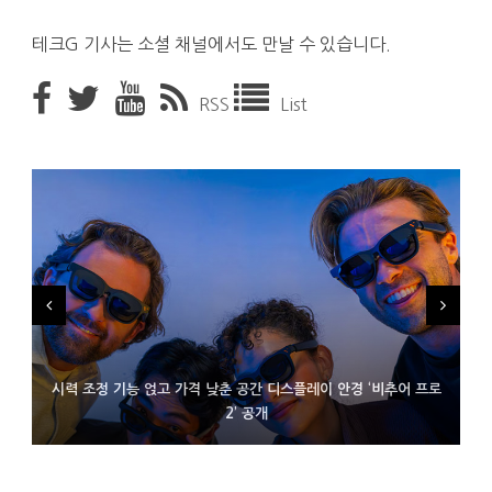
테크G 기사는 소셜 채널에서도 만날 수 있습니다.
RSS
List
시력 조정 기능 얹고 가격 낮춘 공간 디스플레이 안경 ‘비추어 프로
D램 부족에 10억달러어치 아이폰18 프로세서 패키징 대기 중
300~400달러 반지형 스피커 준비하는 오픈AI
2’ 공개