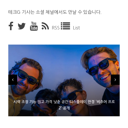
테크G 기사는 소셜 채널에서도 만날 수 있습니다.
RSS
List
시력 조정 기능 얹고 가격 낮춘 공간 디스플레이 안경 ‘비추어 프로
D램 부족에 10억달러어치 아이폰18 프로세서 패키징 대기 중
300~400달러 반지형 스피커 준비하는 오픈AI
2’ 공개