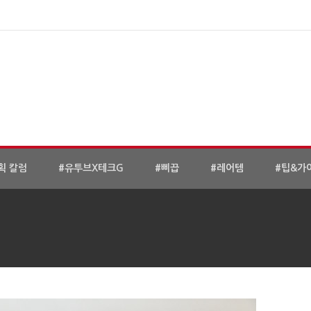
획 칼럼
#유투브X테크G
#삐끕
#레어템
#팁&가