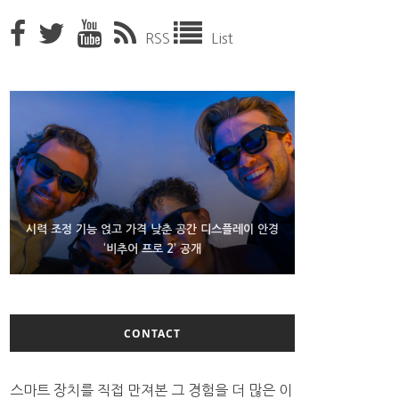
RSS
List
D램 부족에 10억달러어치 아이폰18 프로세서 패키징
시력 조정 기능 얹고 가격 낮춘 공간 디스플레이 안경
300~400달러 반지형 스피커 준비하는 오픈AI
‘비추어 프로 2’ 공개
대기 중
CONTACT
스마트 장치를 직접 만져본 그 경험을 더 많은 이