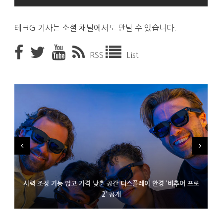
테크G 기사는 소셜 채널에서도 만날 수 있습니다.
RSS
List
시력 조정 기능 얹고 가격 낮춘 공간 디스플레이 안경 ‘비추어 프로
D램 부족에 10억달러어치 아이폰18 프로세서 패키징 대기 중
300~400달러 반지형 스피커 준비하는 오픈AI
2’ 공개