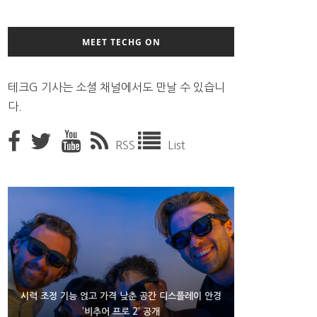
MEET TECHG ON
테크G 기사는 소셜 채널에서도 만날 수 있습니
다.
RSS
List
D램 부족에 10억달러어치 아이폰18 프로세서 패키징
시력 조정 기능 얹고 가격 낮춘 공간 디스플레이 안경
300~400달러 반지형 스피커 준비하는 오픈AI
‘비추어 프로 2’ 공개
대기 중