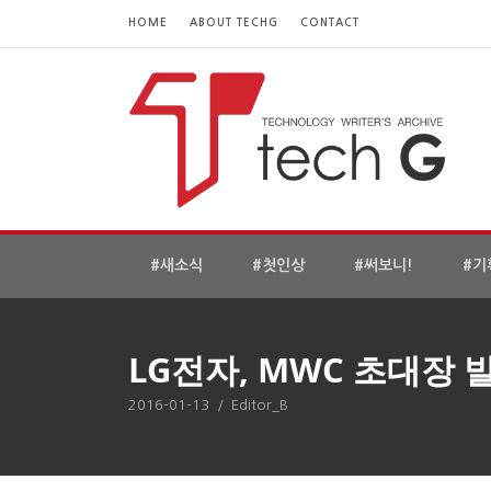
HOME
ABOUT TECHG
CONTACT
#새소식
#첫인상
#써보니!
#기
LG전자, MWC 초대장 
2016-01-13
/
Editor_B