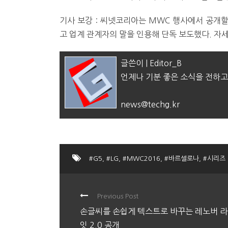
기사 보강 : 씨넷코리아는 MWC 행사에서 공개할
고 업계 관계자의 말을 인용해 단독 보도했다. 자
글쓴이 | Editor_B
언제나 기분 좋은 소식을 전하고
news@techg.kr
#G5
,
#LG
,
#MWC2016
,
#바르셀로나
,
#시리즈
Previous Post
손글씨를 손쉽게 텍스트로 바꾸는 레노버 
잇 2.0 공개