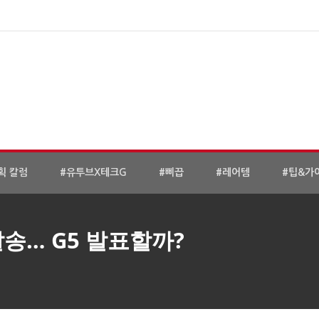
획 칼럼
#유투브X테크G
#삐끕
#레어템
#팁&가
발송… G5 발표할까?