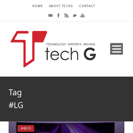
HOME
ABOUT TECHG
CONTACT
Tag
#LG
#새소식