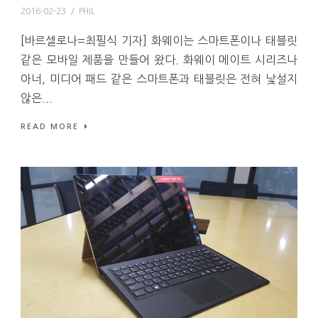
2016-02-23
/
PHiL
[바르셀로나=최필식 기자] 화웨이는 스마트폰이나 태블릿
같은 모바일 제품을 만들어 왔다. 화웨이 메이트 시리즈나
아너, 미디어 패드 같은 스마트폰과 태블릿은 전혀 낯설지
않은...
READ MORE