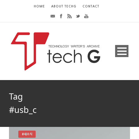
HOME
ABOUT TECHG
CONTACT
Tag
#usb_c
#새소식