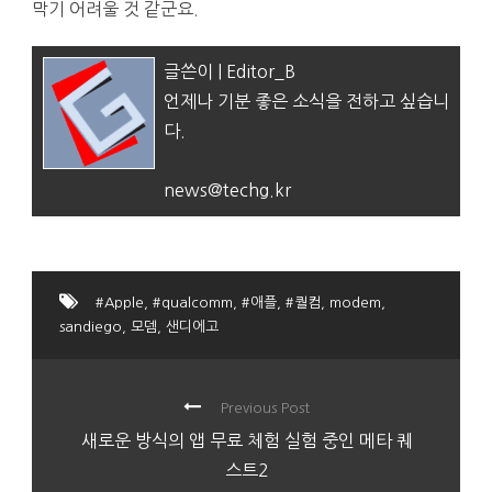
막기 어려울 것 같군요.
글쓴이 | Editor_B
언제나 기분 좋은 소식을 전하고 싶습니
다.
news@techg.kr
#Apple
,
#qualcomm
,
#애플
,
#퀄컴
,
modem
,
sandiego
,
모뎀
,
샌디에고
Previous Post
새로운 방식의 앱 무료 체험 실험 중인 메타 퀘
스트2