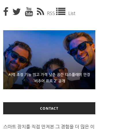
RSS
List
D램 부족에 10억달러어치 아이폰18 프로세서 패키징
시력 조정 기능 얹고 가격 낮춘 공간 디스플레이 안경
300~400달러 반지형 스피커 준비하는 오픈AI
‘비추어 프로 2’ 공개
대기 중
CONTACT
스마트 장치를 직접 만져본 그 경험을 더 많은 이