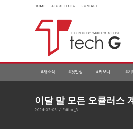
HOME
ABOUT TECHG
CONTACT
#새소식
#첫인상
#써보니!
#기
이달 말 모든 오큘러스 
2024-03-05
/
Editor_B