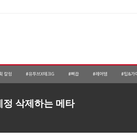
획 칼럼
#유투브X테크G
#삐끕
#레어템
#팁&가
계정 삭제하는 메타