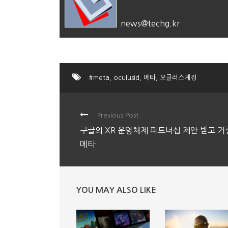
news@techg.kr
#meta
,
oculusid
,
메타
,
오큘러스계정
Previous Post
구글의 XR 운영체제 파트너십 제안 받고 거
메타
YOU MAY ALSO LIKE