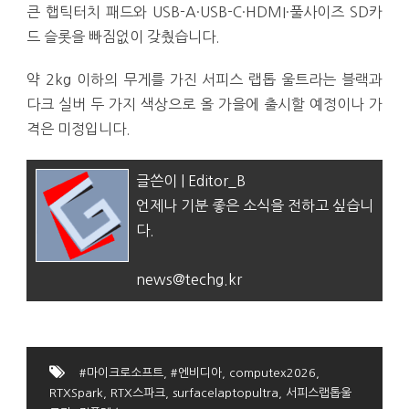
큰 햅틱터치 패드와 USB-A·USB-C·HDMI·풀사이즈 SD카
드 슬롯을 빠짐없이 갖췄습니다.
약 2kg 이하의 무게를 가진 서피스 랩톱 울트라는 블랙과
다크 실버 두 가지 색상으로 올 가을에 출시할 예정이나 가
격은 미정입니다.
글쓴이 | Editor_B
언제나 기분 좋은 소식을 전하고 싶습니
다.
news@techg.kr
#마이크로소프트
,
#엔비디아
,
computex2026
,
RTXSpark
,
RTX스파크
,
surfacelaptopultra
,
서피스랩톱울