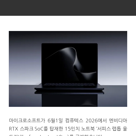
마이크로소프트가 6월1일 컴퓨텍스 2026에서 엔비디아
RTX 스파크 SoC를 탑재한 15인치 노트북 ‘서피스 랩톱 울