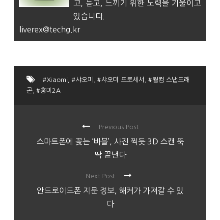
고, 듣고, 느끼기 위한 노력을 기울이고
있습니다.
liverex@techg.kr
#Xiaomi
,
#샤오미
,
#샤오미 프로세서
,
#퀄컴 스냅드래
곤
,
#홍미2A
Previous Post
스마트폰에 꽂는 ‘바블’, 사진 찍듯 3D 스캔 뚝
딱 끝낸다
Next Post
안드로이드폰 지문 정보, 해커가 가져갈 수 있
다