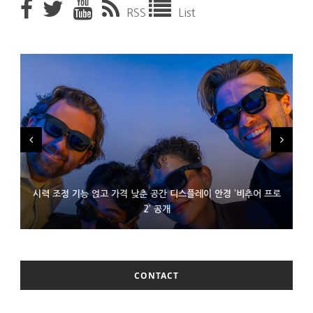
RSS
List
시력 조정 기능 얹고 가격 낮춘 공간 디스플레이 안경 ‘비추어 프로
D램 부족에 10억달러어치 아이폰18 프로세서 패키징 대기 중
300~400달러 반지형 스피커 준비하는 오픈AI
2’ 공개
CONTACT